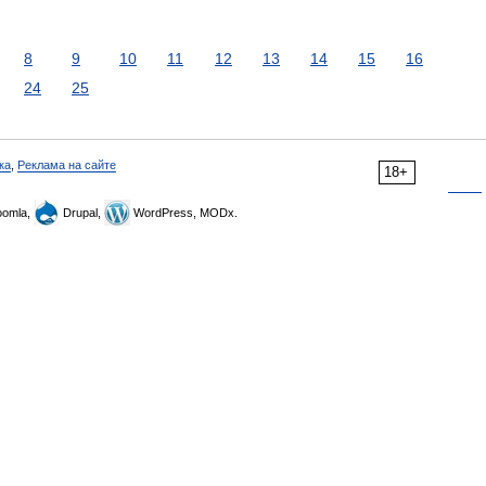
8
9
10
11
12
13
14
15
16
24
25
ка
,
Реклама на сайте
18+
omla,
Drupal,
WordPress, MODx.