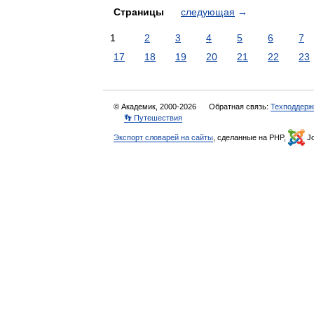
Страницы
следующая
→
1
2
3
4
5
6
7
17
18
19
20
21
22
23
© Академик, 2000-2026
Обратная связь:
Техподдерж
👣 Путешествия
Экспорт словарей на сайты
, сделанные на PHP,
Jo