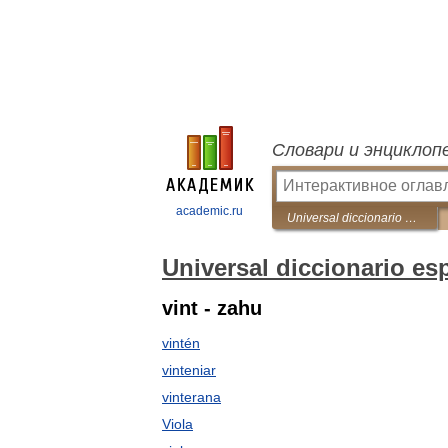
Словари и энциклоп
academic.ru
Universal diccionario español-ruso
Universal diccionario es
vint - zahu
vintén
vinteniar
vinterana
Viola