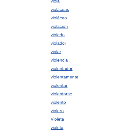
viola
violáceas
violáceo
violación
violado
violador
violar
violencia
violentador
violentamente
violentar
violentarse
violento
violero
Violeta
violeta