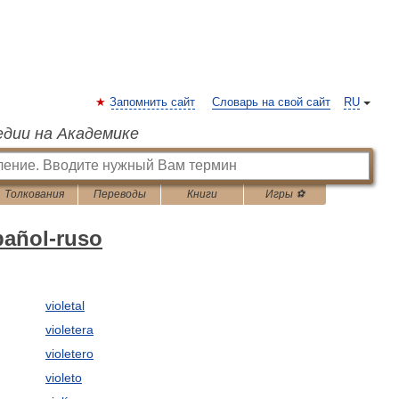
Запомнить сайт
Словарь на свой сайт
RU
едии на Академике
Толкования
Переводы
Книги
Игры ⚽
pañol-ruso
violetal
violetera
violetero
violeto